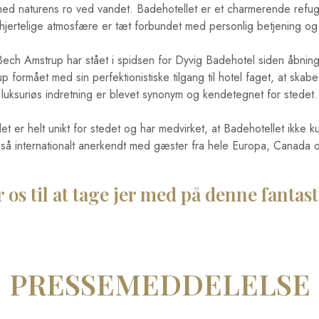
t med naturens ro ved vandet. Badehotellet er et charmerende refugi
hjertelige atmosfære er tæt forbundet med personlig betjening og
Bech Amstrup har stået i spidsen for Dyvig Badehotel siden åbning
formået med sin perfektionistiske tilgang til hotel faget, at skabe
luksuriøs indretning er blevet synonym og kendetegnet for stedet.
 er helt unikt for stedet og har medvirket, at Badehotellet ikke 
så internationalt anerkendt med gæster fra hele Europa, Canada 
 os til at tage jer med på denne fantast
PRESSEMEDDELELSE