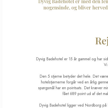
Dyvig Badehotel er med den femt
nogensinde, og bliver herved
Re
Dyvig Badehotel er 15 år gammel og har siden
Vi
Den 5 stjerne betyder det hele. Det være si
hotelstjernerne forgår ved en årlig genn
spørgsmål har en pointsats. Det kræver min
fået 689 point ud af det mak
Dyvig Badehotel ligger ved Nordborg på k