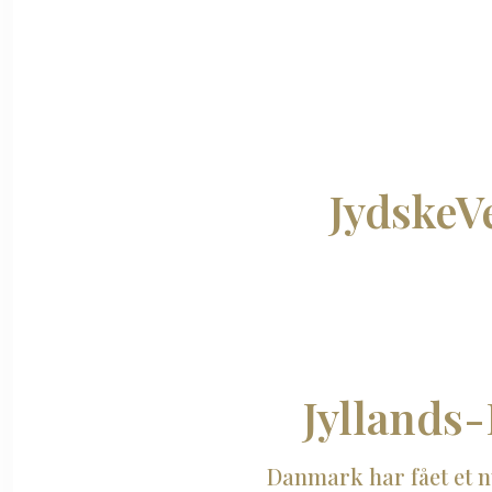
JydskeV
Jyllands-
Danmark har fået et ny