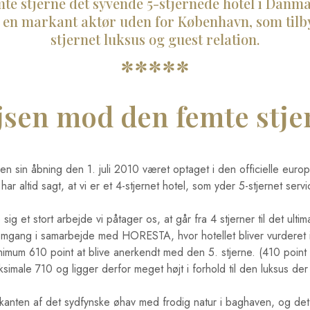
e stjerne det syvende 5-stjernede hotel i Danmark
 en markant aktør uden for København, som tilby
stjernet luksus og guest relation.
*****
jsen mod den femte stje
 sin åbning den 1. juli 2010 været optaget i den officielle europæ
 har altid sagt, at vi er et 4-stjernet hotel, som yder 5-stjernet servi
g et stort arbejde vi påtager os, at går fra 4 stjerner til det ultima
emgang i samarbejde med HORESTA, hvor hotellet bliver vurderet i
imum 610 point at blive anerkendt med den 5. stjerne. (410 point f
simale 710 og ligger derfor meget højt i forhold til den luksus de
anten af det sydfynske øhav med frodig natur i baghaven, og det l