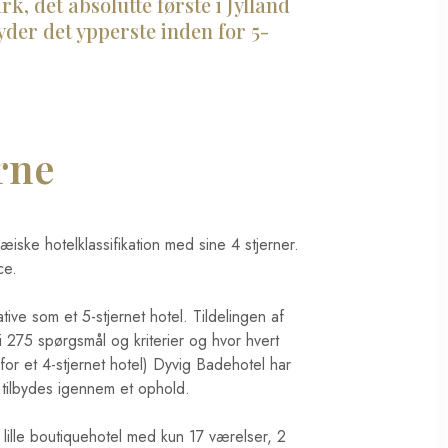
, det absolutte første i Jylland
der det ypperste inden for 5-
rne
iske hotelklassifikation med sine 4 stjerner.
ce.
tive som et 5-stjernet hotel. Tildelingen af
 275 spørgsmål og kriterier og hvor hvert
or et 4-stjernet hotel) Dyvig Badehotel har
r tilbydes igennem et ophold.
ille boutiquehotel med kun 17 værelser, 2