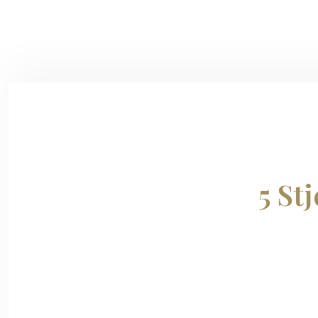
5 S
t