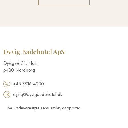
Dyvig Badehotel​ ApS
​Dyvigvej 31, Holm​
​6430 Nordborg​
+45 7316 4300
dyvig@dyvigbadehotel.dk​
Se Fødevarestyrelsens smiley-rapporter