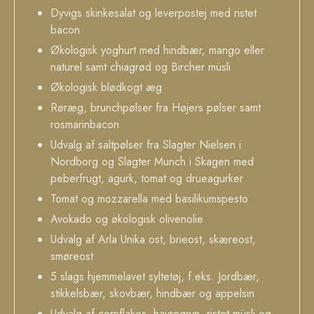
Dyvigs skinkesalat og leverpostej med ristet
bacon
Økologisk yoghurt med hindbær, mango eller
naturel samt chiagrød og Bircher müsli
Økologisk blødkogt æg
Røræg, brunchpølser fra Højers pølser samt
rosmarinbacon
Udvalg af saltpølser fra Slagter Nielsen i
Nordborg og Slagter Munch i Skagen med
peberfrugt, agurk, tomat og drueagurker
Tomat og mozzarella med basilikumspesto
Avokado og økologisk olivenolie
Udvalg af Arla Unika ost, brieost, skæreost,
smøreost
5 slags hjemmelavet syltetøj, f.eks. Jordbær,
stikkelsbær, skovbær, hindbær og appelsin
Udvalg af cornflakes, havregryn, ristet müsli og