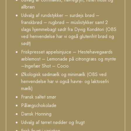
allbrain
Udvalg af rundstykker – surdejs brød –
franskbrød – rugbrød – müslistykker samt 2
slags hjemmebagt sødt fra Dyvig Konditori (OBS
ved henvendelse har vi også glutenfrit brød og
sødt)
Friskpresset appelsinjuice – Hestehavegaards
æblemost – Lemonade på citrongræs og mynte
–Ingefær Shot – Cocio
Økologisk sødmælk og minimælk (OBS ved
henvendelse har vi også havre- og laktosefri
mælk)
Fransk saltet smør
Pålægschokolade
Dansk Honning
Udvalg af tørret nødder og frugt
Frisk frugt i variation