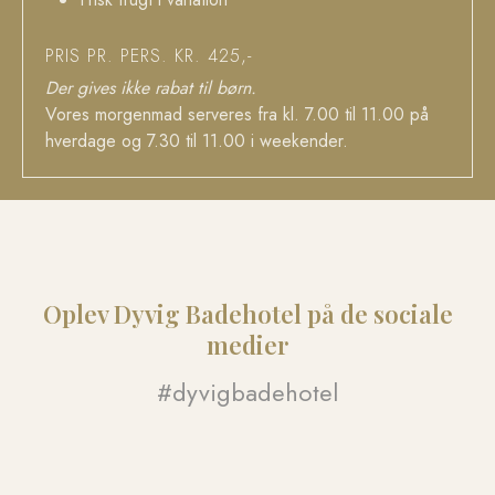
PRIS PR. PERS. KR. 425,-
Der gives ikke rabat til børn.
Vores morgenmad serveres fra kl. 7.00 til 11.00 på
hverdage og 7.30 til 11.00 i weekender.
Oplev Dyvig Badehotel på de sociale
medier​
#dyvigbadehotel